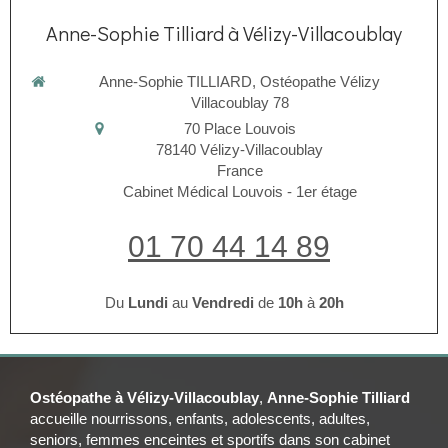
Anne-Sophie Tilliard à Vélizy-Villacoublay
Anne-Sophie TILLIARD, Ostéopathe Vélizy
Villacoublay 78
70 Place Louvois
78140
Vélizy-Villacoublay
France
Cabinet Médical Louvois - 1er étage
01 70 44 14 89
Du
Lundi
au
Vendredi
de
10h
à
20h
Ostéopathe à Vélizy-Villacoublay
,
Anne-Sophie Tilliard
accueille nourrissons, enfants, adolescents, adultes,
seniors, femmes enceintes et sportifs dans son cabinet