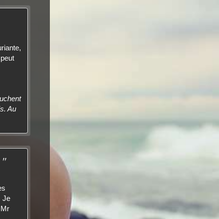
uriante,
 peut
ouchent
s. Au
 "
es
. Je
 Mr