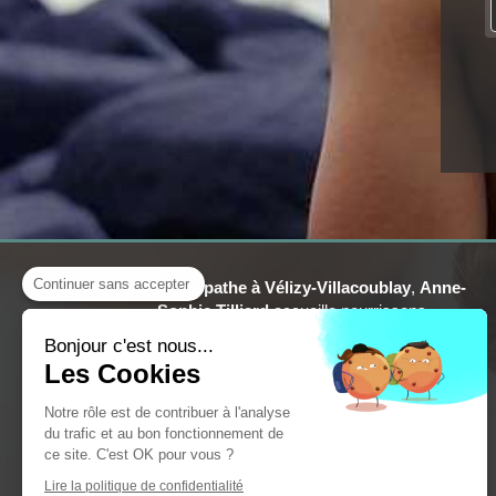
Continuer sans accepter
Ostéopathe à Vélizy-Villacoublay
,
Anne-
Sophie Tilliard
accueille nourrissons,
enfants, adolescents, adultes, seniors,
Bonjour c'est nous...
femmes enceintes et sportifs dans son
Les Cookies
cabinet situé dans le Cabinet Médical
Louvois au 70 PLACE LOUVOIS - 78140
Notre rôle est de contribuer à l'analyse
Vélizy-Villacoublay, pour soulager vos
du trafic et au bon fonctionnement de
douleurs aigues et chroniques (lombalgie,
ce site. C'est OK pour vous ?
problèmes ORL, maux de tête, troubles
Lire la politique de confidentialité