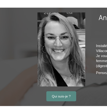
An
Instal
Villaco
Je vou
femmes
(digest
Pensez
Qui suis-je ?