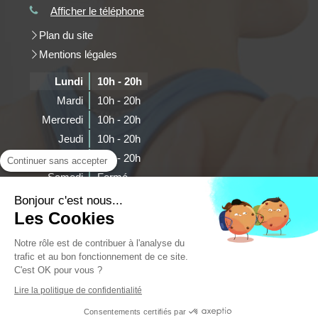
Afficher le téléphone
Plan du site
Mentions légales
Lundi
10h - 20h
Mardi
10h - 20h
Mercredi
10h - 20h
Jeudi
10h - 20h
Vendredi
10h - 20h
Continuer sans accepter
Samedi
Fermé
Dimanche
Fermé
Bonjour c'est nous...
Les Cookies
Prendre rendez-vous
Notre rôle est de contribuer à l'analyse du
trafic et au bon fonctionnement de ce site.
C'est OK pour vous ?
©2018 Tilliard Anne-Sophie
Lire la politique de confidentialité
Consentements certifiés par
Création et référencement du site par Simplébo